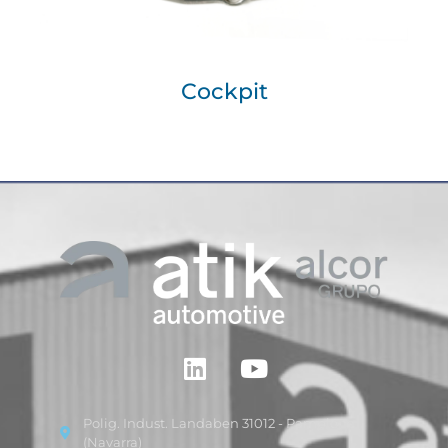
Cockpit
Polig. Indust. Landaben 31012 - Pamplona
(Navarra)