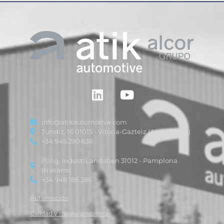
info@atikautomotive.com
Jundiz, 16 01015 - Vitoria-Gazteiz (Araba/Alava)
+34 945 290 636
Polig. Indust. Landaben 31012 - Pamplona
(Navarra)
+34 948 186 286
Automoción
Calidad y medio ambiente