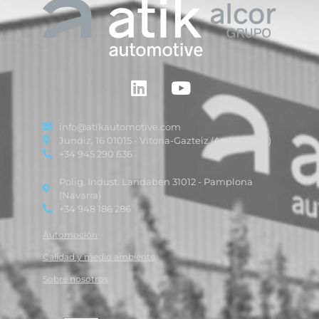
info@atikautomotive.com
Jundiz, 16 01015 - Vitoria-Gazteiz (Araba/Alava)
+34 945 290 636
Polig. Indust. Landaben 31012 - Pamplona
(Navarra)
+34 948 186 286
Automoción
Calidad y medio ambiente
Sobre nosotros